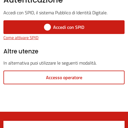
Accedi con SPID, il sistema Pubblico di Identità Digitale.
5x1000
Accedi con SPID
Come attivare SPID
Servizi
on-
Altre utenze
line
In alternativa puoi utilizzare le seguenti modalità.
Tutti
Accesso operatore
gli
argomenti