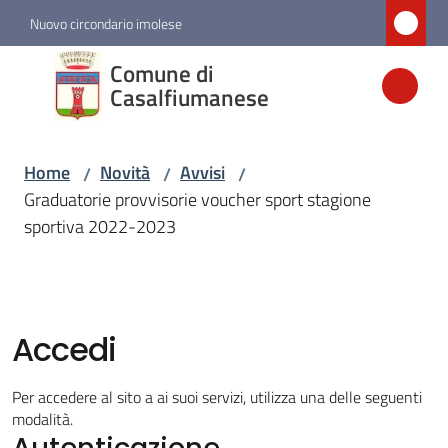
Vai al contenuto
Vai alla navigazione
Vai al footer
Nuovo circondario imolese
Comune di
Comune di
Casalfiumanese
Casalfiumanese
Home
Novità
Avvisi
/
/
/
Amministrazione
Graduatorie provvisorie voucher sport stagione
sportiva 2022-2023
Novità
Menu selezionato
Servizi
Accedi
Vivere
Per accedere al sito a ai suoi servizi, utilizza una delle seguenti
Casalfiumanese
modalità.
Autenticazione