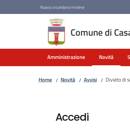
Vai al contenuto
Vai alla navigazione
Vai al footer
Nuovo circondario imolese
Comune di Cas
Amministrazione
Novità
S
Menu selezio
Home
Novità
Avvisi
Divieto di s
/
/
/
Accedi