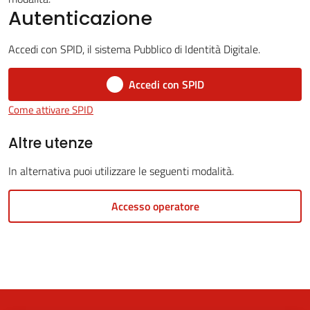
Autenticazione
Accedi con SPID, il sistema Pubblico di Identità Digitale.
5x1000
Accedi con SPID
Servizi
Come attivare SPID
on-
line
Altre utenze
In alternativa puoi utilizzare le seguenti modalità.
Tutti
gli
Accesso operatore
argomenti