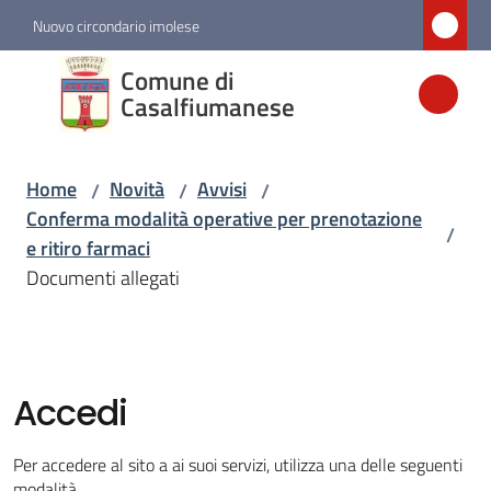
Vai al contenuto
Vai alla navigazione
Vai al footer
Nuovo circondario imolese
Comune di
Comune di
Casalfiumanese
Casalfiumanese
Home
Novità
Avvisi
/
/
/
Amministrazione
Conferma modalità operative per prenotazione
/
e ritiro farmaci
Novità
Documenti allegati
Menu selezionato
Servizi
Accedi
Vivere
Casalfiumanese
Per accedere al sito a ai suoi servizi, utilizza una delle seguenti
modalità.