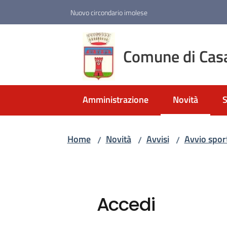
Vai al contenuto
Vai alla navigazione
Vai al footer
Nuovo circondario imolese
Comune di Cas
Amministrazione
Novità
S
Menu selezio
Home
Novità
Avvisi
Avvio spor
/
/
/
Accedi