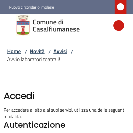
Vai al contenuto
Vai alla navigazione
Vai al footer
Nuovo circondario imolese
Comune di
Comune di
Casalfiumanese
Casalfiumanese
Home
Novità
Avvisi
/
/
/
Amministrazione
Avvio laboratori teatrali!
Novità
Menu selezionato
Accedi
Servizi
Per accedere al sito a ai suoi servizi, utilizza una delle seguenti
Vivere
modalità.
Casalfiumanese
Autenticazione