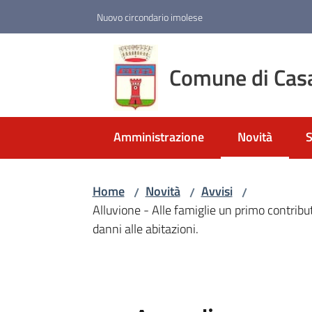
Vai al contenuto
Vai alla navigazione
Vai al footer
Nuovo circondario imolese
Comune di Cas
Amministrazione
Novità
S
Menu selezio
Home
Novità
Avvisi
/
/
/
Alluvione - Alle famiglie un primo contrib
danni alle abitazioni.