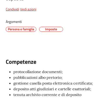
Condividi
Vedi azioni
5x1000
Argomenti
Persona e famiglia
Imposte
Servizi
on-
line
Tutti
Competenze
gli
argomenti
protocollazione documenti;
pubblicazioni albo pretorio;
gestione casella posta elettronica certificata;
deposito atti giudiziari e cartelle esattoriali;
tenuta archivio corrente e di deposito