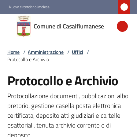
Vai al contenuto
Vai alla navigazione
Vai al footer
Nuovo circondario imolese
Comune di
Comune di Casalfiumanese
Casalfiumanese
Home
/
Amministrazione
/
Uffici
/
Amministrazione
Protocollo e Archivio
Menu selezionato
Protocollo e Archivio
Salta al contenuto
Novità
Protocollazione documenti, pubblicazioni albo 
Servizi
pretorio, gestione casella posta elettronica 
Vivere
certificata, deposito atti giudiziari e cartelle 
Casalfiumanese
esattoriali, tenuta archivio corrente e di 
deposito