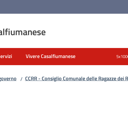
alfiumanese
ervizi
Vivere Casalfiumanese
5x100
 governo
CCRR - Consiglio Comunale delle Ragazze dei R
/