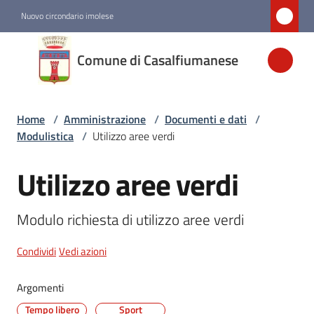
Vai al contenuto
Vai alla navigazione
Vai al footer
Nuovo circondario imolese
Comune di
Comune di Casalfiumanese
Casalfiumanese
Home
/
Amministrazione
/
Documenti e dati
/
Amministrazione
Modulistica
/
Utilizzo aree verdi
Menu selezionato
Utilizzo aree verdi
Salta al contenuto
Novità
Modulo richiesta di utilizzo aree verdi
Servizi
Condividi
Vedi azioni
Vivere
Casalfiumanese
Argomenti
Tempo libero
Sport