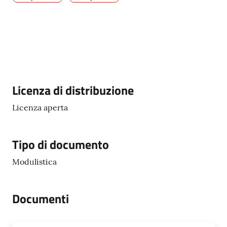
5x1000
Servizi
on-
Descrizione
Licenza di distribuzione
line
Licenza aperta
Tutti
gli
argomenti
Tipo di documento
Modulistica
Documenti