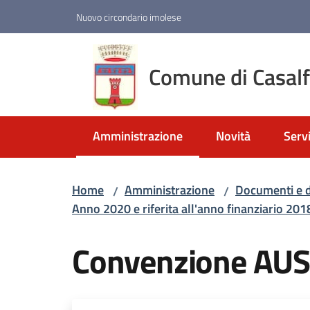
Vai al contenuto
Vai alla navigazione
Vai al footer
Nuovo circondario imolese
Comune di Casal
Amministrazione
Novità
Servi
Menu selezionato
Home
Amministrazione
Documenti e d
/
/
Anno 2020 e riferita all'anno finanziario 20
Convenzione AU