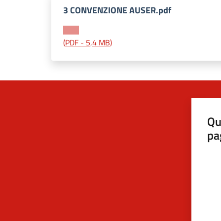
3 CONVENZIONE AUSER.pdf
(
PDF
-
5,4 MB
)
Qu
pa
Valut