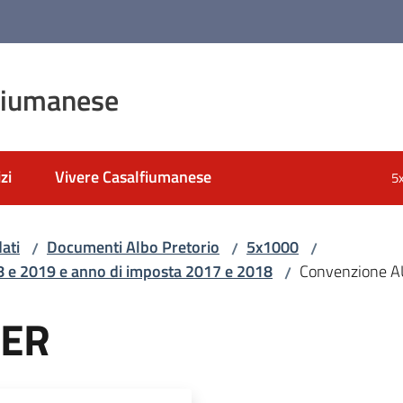
fiumanese
zi
Vivere Casalfiumanese
5
ati
Documenti Albo Pretorio
5x1000
/
/
/
18 e 2019 e anno di imposta 2017 e 2018
Convenzione 
/
SER