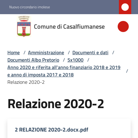
Vai al contenuto
Vai alla navigazione
Vai al footer
Nuovo circondario imolese
Comune di
Comune di Casalfiumanese
Casalfiumanese
Home
/
Amministrazione
/
Documenti e dati
/
Amministrazione
Documenti Albo Pretorio
/
5x1000
/
Menu selezionato
Anno 2020 e riferita all'anno finanziario 2018 e 2019
/
e anno di imposta 2017 e 2018
Novità
Relazione 2020-2
Relazione 2020-2
Servizi
Vivere
Casalfiumanese
2 RELAZIONE 2020-2.docx.pdf