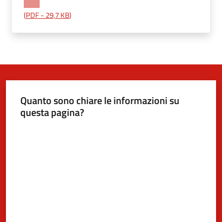
(
PDF
-
29,7 KB
)
5x1000
Servizi
on-
line
Quanto sono chiare le informazioni su
questa pagina?
Tutti
gli
Valuta da 1 a 5 stelle
argomenti