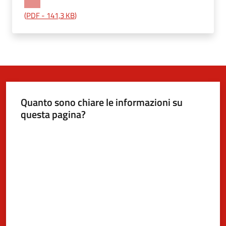
(
PDF
-
141,3 KB
)
5x1000
Servizi
on-
line
Quanto sono chiare le informazioni su
questa pagina?
Tutti
gli
Valuta da 1 a 5 stelle
argomenti