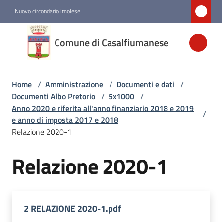
Vai al contenuto
Vai alla navigazione
Vai al footer
Nuovo circondario imolese
Comune di
Comune di Casalfiumanese
Casalfiumanese
Home
/
Amministrazione
/
Documenti e dati
/
Amministrazione
Documenti Albo Pretorio
/
5x1000
/
Menu selezionato
Anno 2020 e riferita all'anno finanziario 2018 e 2019
/
e anno di imposta 2017 e 2018
Novità
Relazione 2020-1
Relazione 2020-1
Servizi
Vivere
Casalfiumanese
2 RELAZIONE 2020-1.pdf