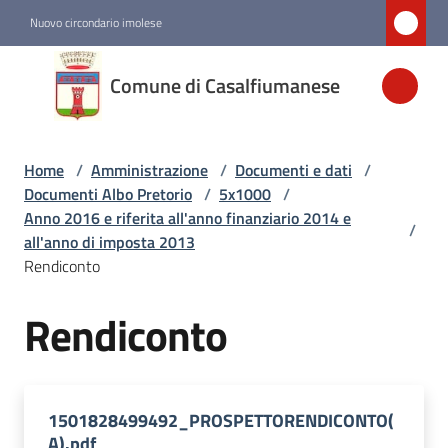
Vai al contenuto
Vai alla navigazione
Vai al footer
Nuovo circondario imolese
Comune di
Comune di Casalfiumanese
Casalfiumanese
Home
/
Amministrazione
/
Documenti e dati
/
Amministrazione
Documenti Albo Pretorio
/
5x1000
/
Menu selezionato
Anno 2016 e riferita all'anno finanziario 2014 e
/
all'anno di imposta 2013
Novità
Rendiconto
Rendiconto
Servizi
Vivere
Casalfiumanese
1501828499492_PROSPETTORENDICONTO(
A).pdf