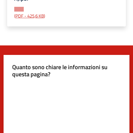
(
PDF
-
425,6 KB
)
5x1000
Servizi
on-
line
Quanto sono chiare le informazioni su
Tutti
questa pagina?
gli
argomenti
Valuta da 1 a 5 stelle