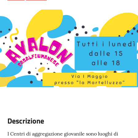
5x1000
Servizi
on-
line
Tutti
gli
argomenti
Descrizione
I Centri di aggregazione giovanile sono luoghi di