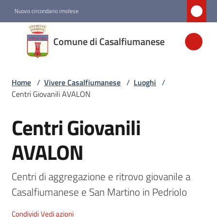
Vai al contenuto
Vai alla navigazione
Vai al footer
Nuovo circondario imolese
Comune di
Comune di Casalfiumanese
Casalfiumanese
Home
/
Vivere Casalfiumanese
/
Luoghi
/
Amministrazione
Centri Giovanili AVALON
Novità
Centri Giovanili
Salta al contenuto
Servizi
AVALON
Vivere
Centri di aggregazione e ritrovo giovanile a 
Casalfiumanese
Casalfiumanese e San Martino in Pedriolo
Menu selezionato
Condividi
Vedi azioni