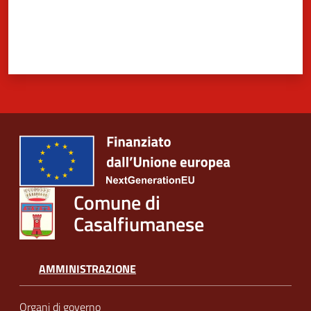
5x1000
Servizi
on-
line
Tutti
gli
argomenti
Comune di
Casalfiumanese
AMMINISTRAZIONE
Organi di governo