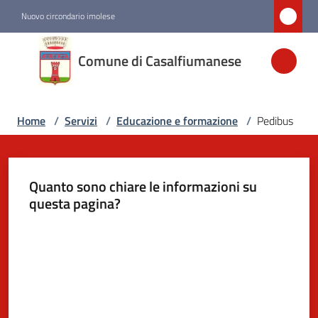
Vai al contenuto
Vai alla navigazione
Vai al footer
Nuovo circondario imolese
Comune di
Comune di Casalfiumanese
Casalfiumanese
Home
/
Servizi
/
Educazione e formazione
/
Pedibus
Amministrazione
Novità
Quanto sono chiare le informazioni su
questa pagina?
Servizi
Menu selezionato
Valuta da 1 a 5 stelle
Vivere
Casalfiumanese