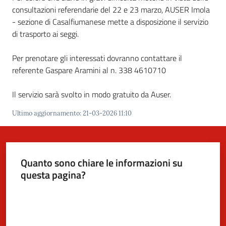
consultazioni referendarie del 22 e 23 marzo, AUSER Imola
- sezione di Casalfiumanese mette a disposizione il servizio
di trasporto ai seggi.
5x1000
Per prenotare gli interessati dovranno contattare il
Servizi
referente Gaspare Aramini al n. 338 4610710
on-
line
Il servizio sarà svolto in modo gratuito da Auser.
Ultimo aggiornamento
:
21-03-2026 11:10
Tutti
gli
argomenti
Quanto sono chiare le informazioni su
questa pagina?
Valuta da 1 a 5 stelle