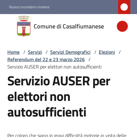
Vai al contenuto
Vai alla navigazione
Vai al footer
Nuovo circondario imolese
Comune di
Comune di Casalfiumanese
Casalfiumanese
Home
/
Servizi
/
Servizi Demografici
/
Elezioni
/
Amministrazione
Referendum del 22 e 23 marzo 2026
/
Servizio AUSER per elettori non autosufficienti
Novità
Servizio AUSER per
Servizi
elettori non
Menu selezionato
autosufficienti
Vivere
Casalfiumanese
Per coloro che siano in gravi difficoltà motorie in vista delle