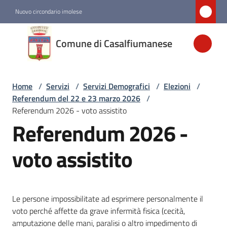
Vai al contenuto
Vai alla navigazione
Vai al footer
Nuovo circondario imolese
Comune di
Comune di Casalfiumanese
Casalfiumanese
Home
/
Servizi
/
Servizi Demografici
/
Elezioni
/
Amministrazione
Referendum del 22 e 23 marzo 2026
/
Referendum 2026 - voto assistito
Novità
Referendum 2026 -
Servizi
voto assistito
Menu selezionato
Vivere
Le persone impossibilitate ad esprimere personalmente il
Casalfiumanese
voto perché affette da grave infermità fisica (cecità,
amputazione delle mani, paralisi o altro impedimento di