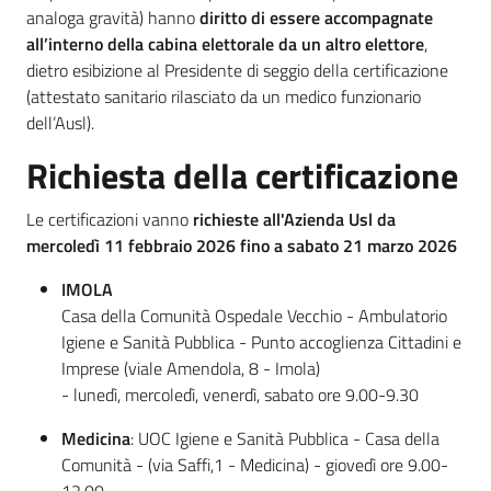
analoga gravità) hanno
diritto di essere accompagnate
all’interno della cabina elettorale da un altro elettore
,
dietro esibizione al Presidente di seggio della certificazione
5x1000
(attestato sanitario rilasciato da un medico funzionario
dell’Ausl).
Servizi
Richiesta della certificazione
on-
line
Le certificazioni vanno
richieste all'Azienda Usl da
mercoledì 11 febbraio 2026
fino a sabato 21 marzo 2026
Tutti
gli
IMOLA
argomenti
Casa della Comunità Ospedale Vecchio - Ambulatorio
Igiene e Sanità Pubblica - Punto accoglienza Cittadini e
Imprese (viale Amendola, 8 - Imola)
- lunedì, mercoledì, venerdì, sabato ore 9.00-9.30
Medicina
: UOC Igiene e Sanità Pubblica - Casa della
Comunità - (via Saffi,1 - Medicina) - giovedì ore 9.00-