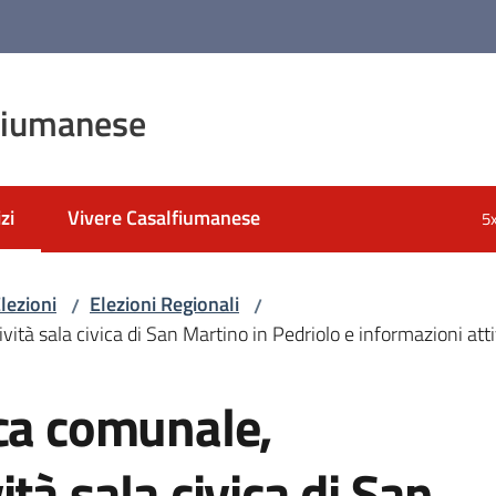
fiumanese
zi
Vivere Casalfiumanese
5
 selezionato
lezioni
Elezioni Regionali
/
/
ità sala civica di San Martino in Pedriolo e informazioni atti
eca comunale,
tà sala civica di San