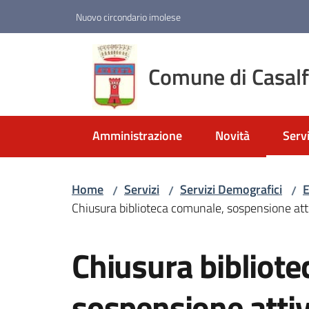
Vai al contenuto
Vai alla navigazione
Vai al footer
Nuovo circondario imolese
Comune di Casal
Amministrazione
Novità
Servi
Menu
Home
Servizi
Servizi Demografici
E
/
/
/
Chiusura biblioteca comunale, sospensione attiv
Salta al contenuto
Chiusura bibliot
sospensione attivi