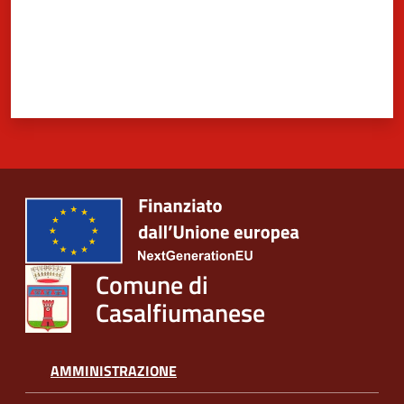
5x1000
Servizi
on-
line
Tutti
gli
argomenti
Comune di
Casalfiumanese
AMMINISTRAZIONE