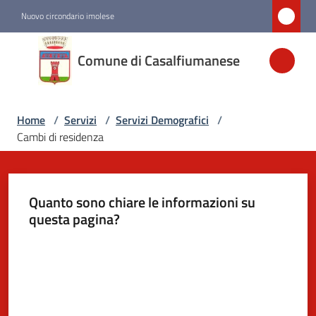
Vai al contenuto
Vai alla navigazione
Vai al footer
Nuovo circondario imolese
Comune di
Comune di Casalfiumanese
Casalfiumanese
Home
/
Servizi
/
Servizi Demografici
/
Amministrazione
Cambi di residenza
Novità
Quanto sono chiare le informazioni su
Servizi
questa pagina?
Menu selezionato
Valuta da 1 a 5 stelle
Vivere
Casalfiumanese