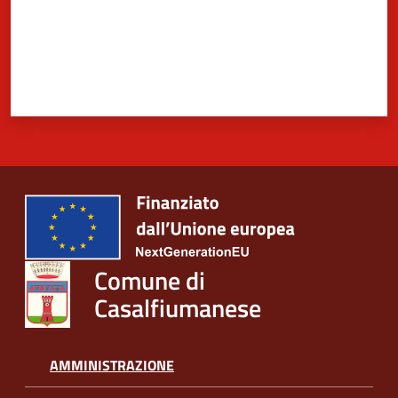
5x1000
Servizi
on-
line
Tutti
gli
argomenti
Comune di
Casalfiumanese
AMMINISTRAZIONE