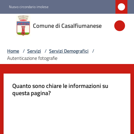
Vai al contenuto
Vai alla navigazione
Vai al footer
Nuovo circondario imolese
Comune di
Comune di Casalfiumanese
Casalfiumanese
Home
/
Servizi
/
Servizi Demografici
/
Amministrazione
Autenticazione fotografie
Novità
Quanto sono chiare le informazioni su
Servizi
questa pagina?
Menu selezionato
Valuta da 1 a 5 stelle
Vivere
Casalfiumanese