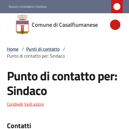
Vai al contenuto
Vai alla navigazione
Vai al footer
Nuovo circondario imolese
Comune di
Comune di Casalfiumanese
Casalfiumanese
Home
/
Punti di contatto
/
Amministrazione
Punto di contatto per: Sindaco
Novità
Punto di contatto per:
Salta al contenuto
Servizi
Sindaco
Vivere
Condividi
Vedi azioni
Casalfiumanese
Contatti