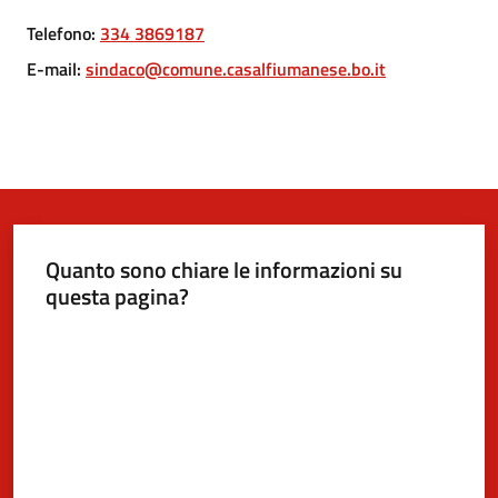
Telefono
:
334 3869187
5x1000
E-mail
:
sindaco@comune.casalfiumanese.bo.it
Servizi
on-
line
Tutti
gli
Quanto sono chiare le informazioni su
argomenti
questa pagina?
Valuta da 1 a 5 stelle