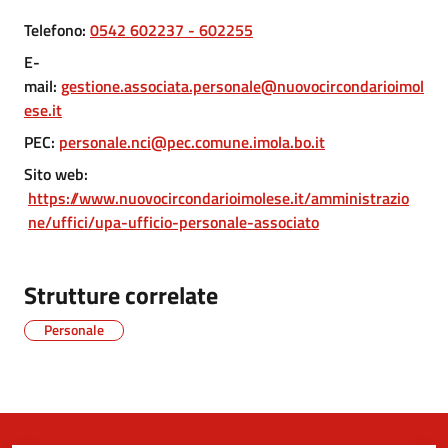
Telefono
:
0542 602237 - 602255
5x1000
E-
mail
:
gestione.associata.personale@nuovocircondarioimol
Servizi
ese.it
on-
PEC
:
personale.nci@pec.comune.imola.bo.it
line
Sito web
:
https://www.nuovocircondarioimolese.it/amministrazio
Tutti
ne/uffici/upa-ufficio-personale-associato
gli
argomenti
Strutture correlate
Personale