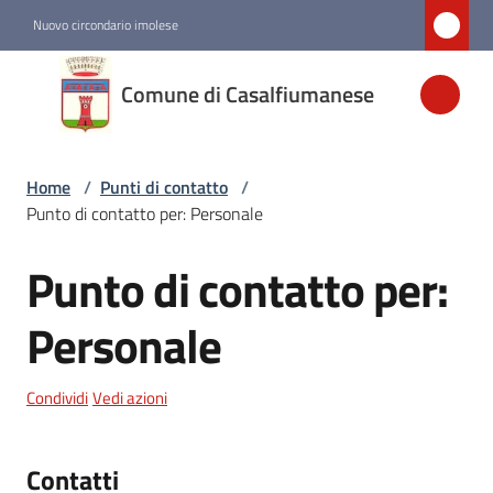
Vai al contenuto
Vai alla navigazione
Vai al footer
Nuovo circondario imolese
Comune di
Comune di Casalfiumanese
Casalfiumanese
Home
/
Punti di contatto
/
Amministrazione
Punto di contatto per: Personale
Novità
Punto di contatto per:
Salta al contenuto
Servizi
Personale
Vivere
Condividi
Vedi azioni
Casalfiumanese
Contatti