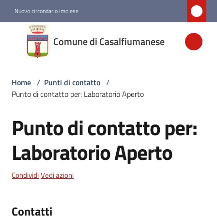
Vai al contenuto
Vai alla navigazione
Vai al footer
Nuovo circondario imolese
Comune di
Comune di Casalfiumanese
Casalfiumanese
Home
/
Punti di contatto
/
Amministrazione
Punto di contatto per: Laboratorio Aperto
Novità
Punto di contatto per:
Salta al contenuto
Servizi
Laboratorio Aperto
Vivere
Condividi
Vedi azioni
Casalfiumanese
Contatti