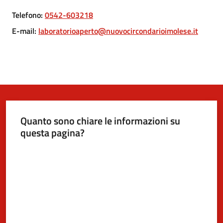
Telefono
:
0542-603218
5x1000
E-mail
:
laboratorioaperto@nuovocircondarioimolese.it
Servizi
on-
line
Tutti
gli
Quanto sono chiare le informazioni su
argomenti
questa pagina?
Valuta da 1 a 5 stelle