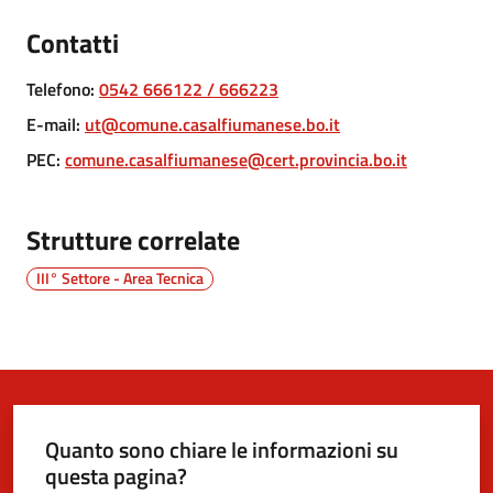
Contatti
5x1000
Telefono
:
0542 666122 / 666223
Servizi
E-mail
:
ut@comune.casalfiumanese.bo.it
on-
PEC
:
comune.casalfiumanese@cert.provincia.bo.it
line
Tutti
Strutture correlate
gli
argomenti
III° Settore - Area Tecnica
Quanto sono chiare le informazioni su
questa pagina?