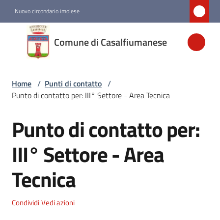
Vai al contenuto
Vai alla navigazione
Vai al footer
Nuovo circondario imolese
Comune di
Comune di Casalfiumanese
Casalfiumanese
Home
/
Punti di contatto
/
Amministrazione
Punto di contatto per: III° Settore - Area Tecnica
Novità
Punto di contatto per:
Salta al contenuto
Servizi
III° Settore - Area
Tecnica
Vivere
Casalfiumanese
Condividi
Vedi azioni