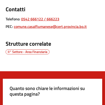
Contatti
5x1000
Telefono
:
0542 666122 / 666223
Servizi
PEC
:
comune.casalfiumanese@cert.provincia.bo.it
on-
line
Strutture correlate
Tutti
II° Settore - Area Finanziaria
gli
argomenti
Quanto sono chiare le informazioni su
questa pagina?
Valuta da 1 a 5 stelle