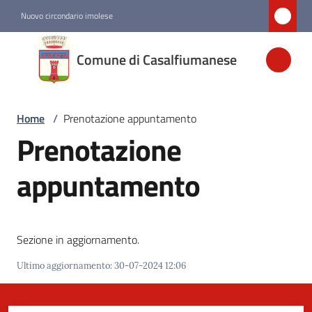
Vai al contenuto
Vai alla navigazione
Vai al footer
Nuovo circondario imolese
Comune di
Comune di Casalfiumanese
Casalfiumanese
Home
/
Prenotazione appuntamento
Amministrazione
Prenotazione
Novità
appuntamento
Servizi
Sezione in aggiornamento.
Vivere
Casalfiumanese
Ultimo aggiornamento
:
30-07-2024 12:06