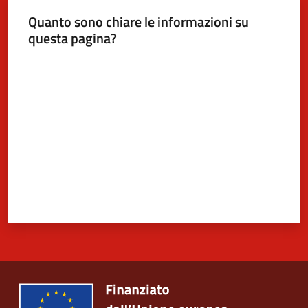
Quanto sono chiare le informazioni su
5x1000
questa pagina?
Valuta da 1 a 5 stelle
Servizi
on-
line
Tutti
gli
argomenti