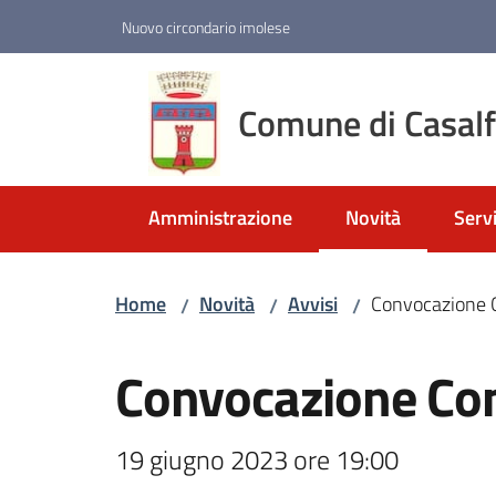
Vai al contenuto
Vai alla navigazione
Vai al footer
Nuovo circondario imolese
Comune di Casal
Amministrazione
Novità
Servi
Menu selezionato
Home
Novità
Avvisi
Convocazione 
/
/
/
Salta al contenuto
Convocazione Co
19 giugno 2023 ore 19:00