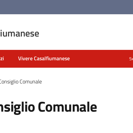
fiumanese
zi
Vivere Casalfiumanese
5
Consiglio Comunale
nsiglio Comunale