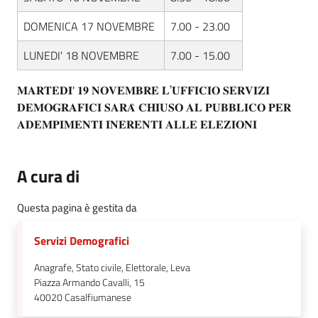
DOMENICA 17 NOVEMBRE
7.00 - 23.00
LUNEDI' 18 NOVEMBRE
7.00 - 15.00
𝐌𝐀𝐑𝐓𝐄𝐃𝐈' 𝟏𝟗 𝐍𝐎𝐕𝐄𝐌𝐁𝐑𝐄 𝐋’𝐔𝐅𝐅𝐈𝐂𝐈𝐎 𝐒𝐄𝐑𝐕𝐈𝐙𝐈
𝐃𝐄𝐌𝐎𝐆𝐑𝐀𝐅𝐈𝐂𝐈 𝐒𝐀𝐑𝐀̀ 𝐂𝐇𝐈𝐔𝐒𝐎 𝐀𝐋 𝐏𝐔𝐁𝐁𝐋𝐈𝐂𝐎 𝐏𝐄𝐑
𝐀𝐃𝐄𝐌𝐏𝐈𝐌𝐄𝐍𝐓𝐈 𝐈𝐍𝐄𝐑𝐄𝐍𝐓𝐈 𝐀𝐋𝐋𝐄 𝐄𝐋𝐄𝐙𝐈𝐎𝐍𝐈
A cura di
Questa pagina è gestita da
Servizi Demografici
Anagrafe, Stato civile, Elettorale, Leva
Piazza Armando Cavalli, 15
40020
Casalfiumanese