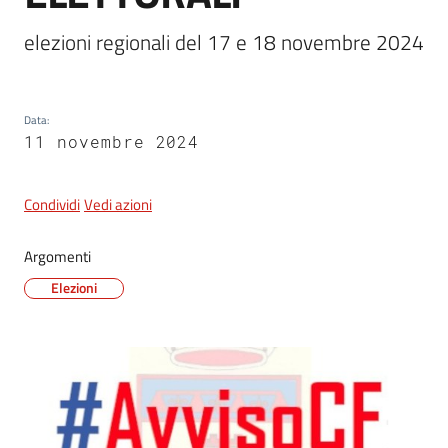
elezioni regionali del 17 e 18 novembre 2024
5x1000
Data
:
Servizi
11 novembre 2024
on-
line
Condividi
Vedi azioni
Tutti
gli
Argomenti
argomenti
Elezioni