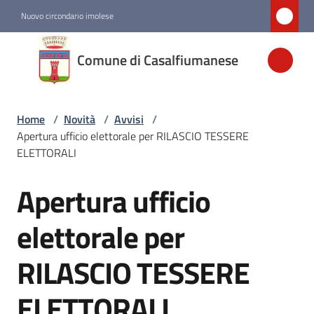
Vai al contenuto
Vai alla navigazione
Vai al footer
Nuovo circondario imolese
Comune di
Comune di Casalfiumanese
Casalfiumanese
Home
/
Novità
/
Avvisi
/
Amministrazione
Apertura ufficio elettorale per RILASCIO TESSERE
ELETTORALI
Novità
Menu selezionato
Apertura ufficio
Salta al contenuto
Servizi
elettorale per
RILASCIO TESSERE
Vivere
Casalfiumanese
ELETTORALI