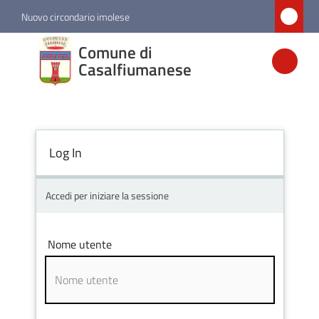
Vai al contenuto
Vai alla navigazione
Vai al footer
Nuovo circondario imolese
Comune di
Comune di
Casalfiumanese
Casalfiumanese
Amministrazione
Log In
Novità
Accedi per iniziare la sessione
Servizi
Nome utente
Vivere
Casalfiumanese