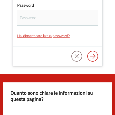
Password
5x1000
Servizi
Hai dimenticato la tua password?
on-
line
Tutti
gli
argomenti
Quanto sono chiare le informazioni su
questa pagina?
Valuta da 1 a 5 stelle