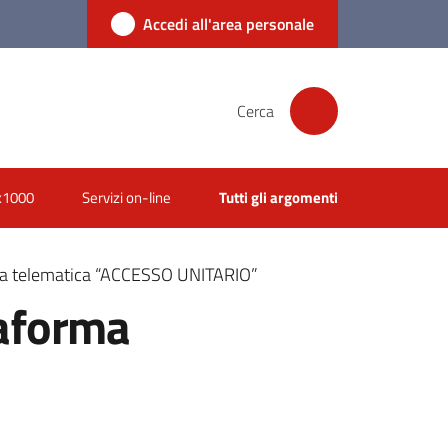
Accedi all'area personale
Cerca
x1000
Servizi on-line
Tutti gli argomenti
rma telematica “ACCESSO UNITARIO”
taforma