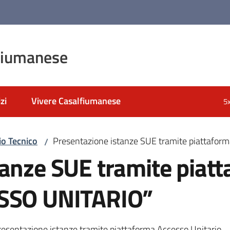
fiumanese
zi
Vivere Casalfiumanese
5
io Tecnico
Presentazione istanze SUE tramite piattafo
/
tanze SUE tramite piat
ESSO UNITARIO”
presentazione istanze tramite piattaforma Accesso Unitario