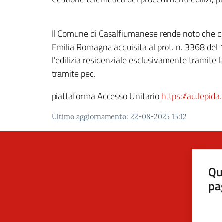
Il Comune di Casalfiumanese rende noto che con
Emilia Romagna acquisita al prot. n. 3368 de
l'edilizia residenziale esclusivamente tramite 
tramite pec.
piattaforma Accesso Unitario
https://au.lepid
Ultimo aggiornamento
:
22-08-2025 15:12
Qu
pa
Valut