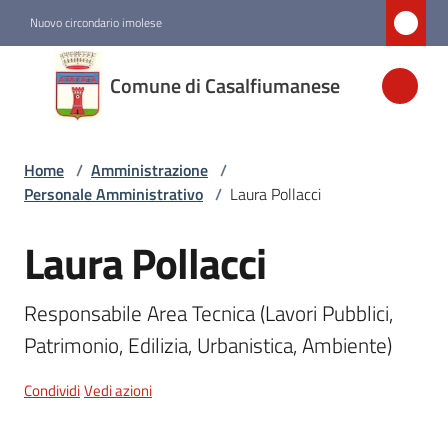
Vai al contenuto
Vai alla navigazione
Vai al footer
Nuovo circondario imolese
Comune di
Comune di Casalfiumanese
Casalfiumanese
Home
/
Amministrazione
/
Amministrazione
Personale Amministrativo
/
Laura Pollacci
Menu selezionato
Laura Pollacci
Salta al contenuto
Novità
Responsabile Area Tecnica (Lavori Pubblici, 
Servizi
Patrimonio, Edilizia, Urbanistica, Ambiente)
Vivere
Condividi
Vedi azioni
Casalfiumanese