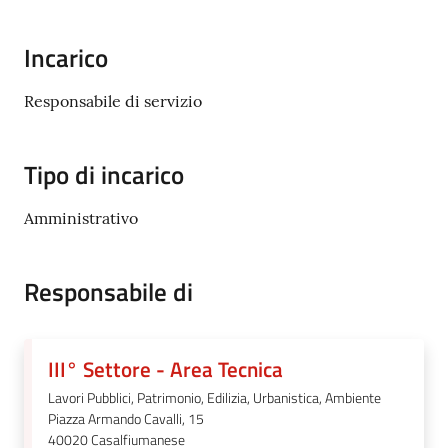
Incarico
5x1000
Responsabile di servizio
Servizi
on-
Tipo di incarico
line
Amministrativo
Tutti
gli
argomenti
Responsabile di
III° Settore - Area Tecnica
Lavori Pubblici, Patrimonio, Edilizia, Urbanistica, Ambiente
Piazza Armando Cavalli, 15
40020
Casalfiumanese