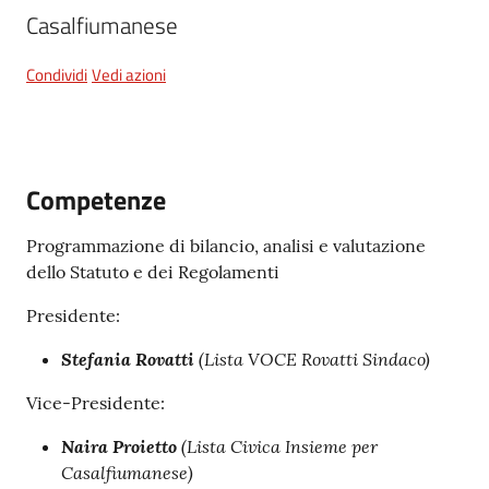
Casalfiumanese
Condividi
Vedi azioni
5x1000
Servizi
on-
line
Competenze
Programmazione di bilancio, analisi e valutazione
Tutti
dello Statuto e dei Regolamenti
gli
argomenti
Presidente:
Stefania Rovatti
(Lista VOCE Rovatti Sindaco)
Vice-Presidente:
Naira Proietto
(Lista Civica Insieme per
Casalfiumanese)