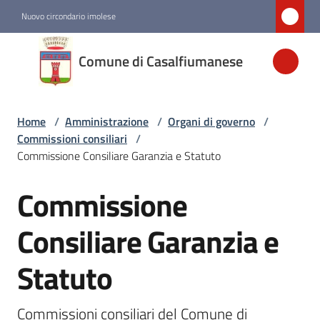
Vai al contenuto
Vai alla navigazione
Vai al footer
Nuovo circondario imolese
Comune di
Comune di Casalfiumanese
Casalfiumanese
Home
/
Amministrazione
/
Organi di governo
/
Amministrazione
Commissioni consiliari
/
Menu selezionato
Commissione Consiliare Garanzia e Statuto
Novità
Commissione
Salta al contenuto
Servizi
Consiliare Garanzia e
Statuto
Vivere
Casalfiumanese
Commissioni consiliari del Comune di 