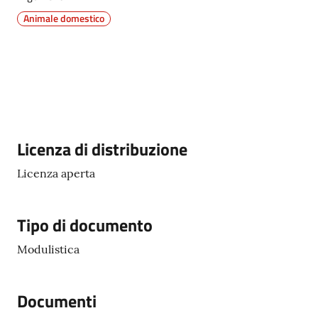
Animale domestico
5x1000
Servizi
on-
line
Descrizione
Licenza di distribuzione
Tutti
Licenza aperta
gli
argomenti
Tipo di documento
Modulistica
Documenti