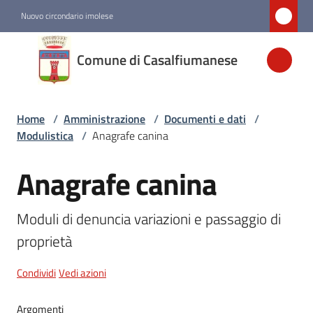
Vai al contenuto
Vai alla navigazione
Vai al footer
Nuovo circondario imolese
Comune di
Comune di Casalfiumanese
Casalfiumanese
Home
/
Amministrazione
/
Documenti e dati
/
Amministrazione
Modulistica
/
Anagrafe canina
Menu selezionato
Anagrafe canina
Salta al contenuto
Novità
Moduli di denuncia variazioni e passaggio di 
Servizi
proprietà
Vivere
Condividi
Vedi azioni
Casalfiumanese
Argomenti