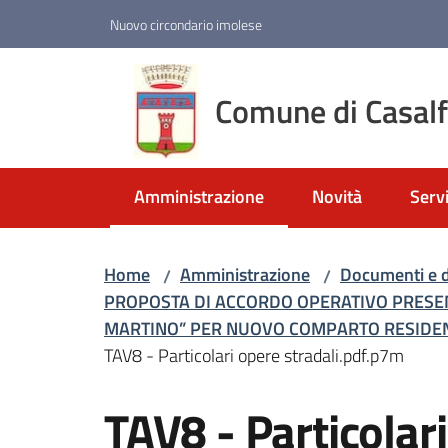
Vai al contenuto
Vai alla navigazione
Vai al footer
Nuovo circondario imolese
Comune di Casal
Amministrazione
Novità
Servi
Menu selezionato
Home
Amministrazione
Documenti e d
/
/
PROPOSTA DI ACCORDO OPERATIVO PRESE
MARTINO” PER NUOVO COMPARTO RESIDENZIA
TAV8 - Particolari opere stradali.pdf.p7m
TAV8 - Particolar