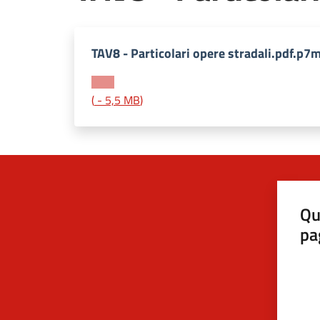
TAV8 - Particolari opere stradali.pdf.p7
(
-
5,5 MB
)
Qu
pa
Valut