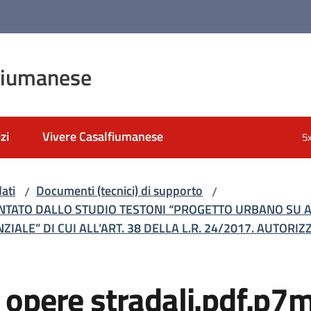
fiumanese
zi
Vivere Casalfiumanese
5
ati
Documenti (tecnici) di supporto
/
/
NTATO DALLO STUDIO TESTONI “PROGETTO URBANO SU 
LE” DI CUI ALL’ART. 38 DELLA L.R. 24/2017. AUTORIZ
i opere stradali.pdf.p7