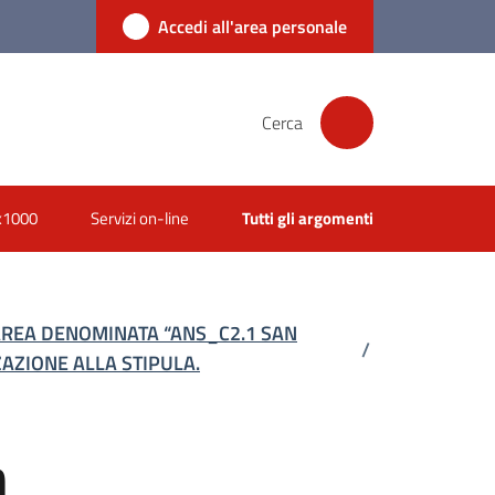
Accedi all'area personale
Cerca
x1000
Servizi on-line
Tutti gli argomenti
AREA DENOMINATA “ANS_C2.1 SAN
/
ZAZIONE ALLA STIPULA.
m