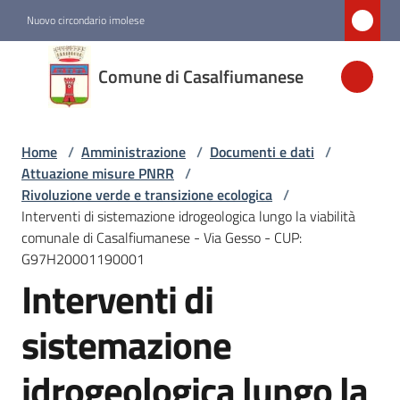
Vai al contenuto
Vai alla navigazione
Vai al footer
Nuovo circondario imolese
Comune di
Comune di Casalfiumanese
Casalfiumanese
Home
/
Amministrazione
/
Documenti e dati
/
Amministrazione
Attuazione misure PNRR
/
Menu selezionato
Rivoluzione verde e transizione ecologica
/
Interventi di sistemazione idrogeologica lungo la viabilità
Novità
comunale di Casalfiumanese - Via Gesso - CUP:
G97H20001190001
Interventi di
Servizi
sistemazione
Vivere
Casalfiumanese
idrogeologica lungo la