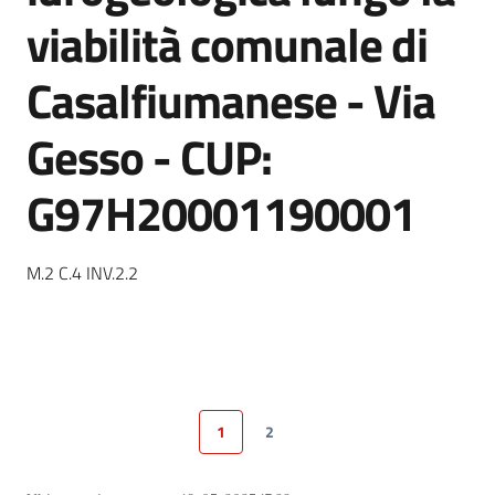
viabilità comunale di
Casalfiumanese - Via
5x1000
Gesso - CUP:
Servizi
on-
G97H20001190001
line
Tutti
M.2 C.4 INV.2.2
gli
argomenti
1
2
Pagina precedente
Pagina
Pagina
Pagina successiva