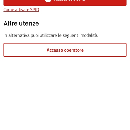
Come attivare SPID
Altre utenze
5x1000
In alternativa puoi utilizzare le seguenti modalità.
Servizi
Accesso operatore
on-
line
Tutti
gli
argomenti