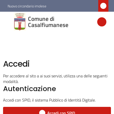
Vai al contenuto
Vai alla navigazione
Vai al footer
Nuovo circondario imolese
Comune di
Comune di
Casalfiumanese
Casalfiumanese
Amministrazione
Accedi
Novità
Per accedere al sito a ai suoi servizi, utilizza una delle seguenti
Servizi
modalità.
Autenticazione
Vivere
Casalfiumanese
Accedi con SPID, il sistema Pubblico di Identità Digitale.
Menu selezionato
Accedi con SPID