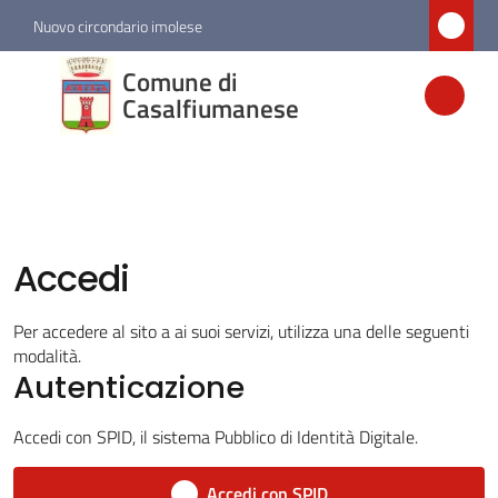
Vai al contenuto
Vai alla navigazione
Vai al footer
Nuovo circondario imolese
Comune di
Comune di
Casalfiumanese
Casalfiumanese
Amministrazione
Accedi
Novità
Menu selezionato
Per accedere al sito a ai suoi servizi, utilizza una delle seguenti
modalità.
Servizi
Autenticazione
Vivere
Accedi con SPID, il sistema Pubblico di Identità Digitale.
Casalfiumanese
Accedi con SPID