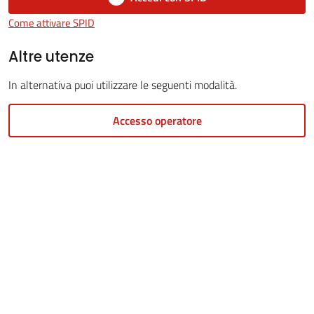
Come attivare SPID
Altre utenze
5x1000
In alternativa puoi utilizzare le seguenti modalità.
Servizi
Accesso operatore
on-
line
Tutti
gli
argomenti