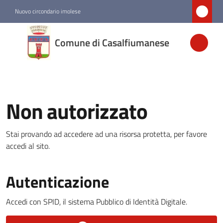
Vai al contenuto
Vai alla navigazione
Vai al footer
Nuovo circondario imolese
Comune di
Comune di Casalfiumanese
Casalfiumanese
Amministrazione
Non autorizzato
Novità
Stai provando ad accedere ad una risorsa protetta, per favore
accedi al sito.
Servizi
Vivere
Autenticazione
Casalfiumanese
Menu selezionato
Accedi con SPID, il sistema Pubblico di Identità Digitale.