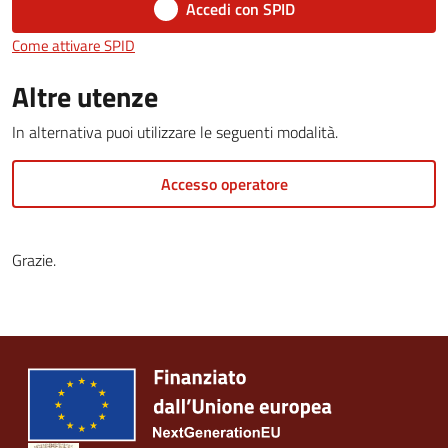
Accedi con SPID
Come attivare SPID
5x1000
Altre utenze
Servizi
In alternativa puoi utilizzare le seguenti modalità.
on-
line
Accesso operatore
Tutti
gli
Grazie.
argomenti