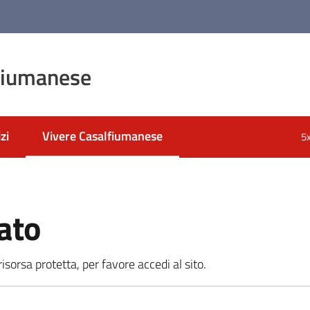
fiumanese
zi
Vivere Casalfiumanese
5
Menu selezionato
ato
sorsa protetta, per favore accedi al sito.