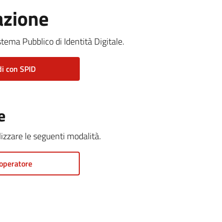
azione
stema Pubblico di Identità Digitale.
i con SPID
e
ilizzare le seguenti modalità.
operatore