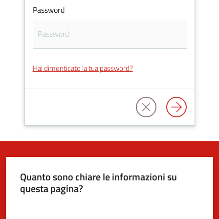
Password
5x1000
Servizi
Hai dimenticato la tua password?
on-
line
Tutti
gli
argomenti
Quanto sono chiare le informazioni su
questa pagina?
Valuta da 1 a 5 stelle