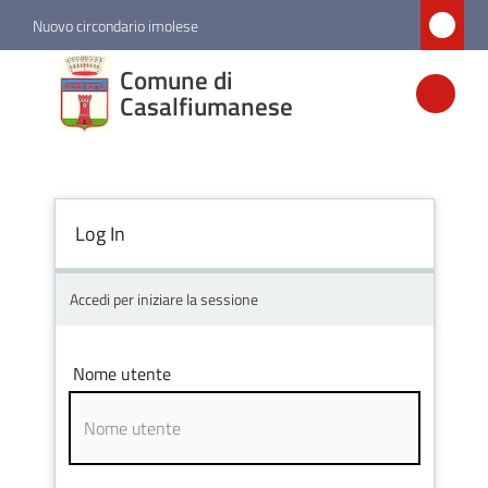
Vai al contenuto
Vai alla navigazione
Vai al footer
Nuovo circondario imolese
Comune di
Comune di
Casalfiumanese
Casalfiumanese
Amministrazione
Log In
Novità
Accedi per iniziare la sessione
Servizi
Nome utente
Vivere
Casalfiumanese