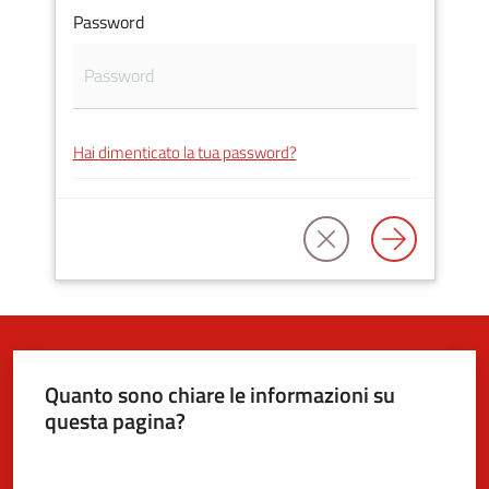
Password
5x1000
Servizi
Hai dimenticato la tua password?
on-
line
Tutti
gli
argomenti
Quanto sono chiare le informazioni su
questa pagina?
Valuta da 1 a 5 stelle