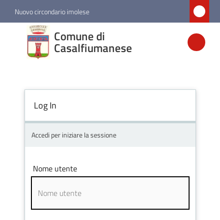
Vai al contenuto
Vai alla navigazione
Vai al footer
Nuovo circondario imolese
Comune di
Comune di
Casalfiumanese
Casalfiumanese
Amministrazione
Log In
Novità
Accedi per iniziare la sessione
Servizi
Nome utente
Vivere
Casalfiumanese