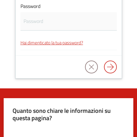
Password
5x1000
Servizi
Hai dimenticato la tua password?
on-
line
Tutti
gli
argomenti
Quanto sono chiare le informazioni su
questa pagina?
Valuta da 1 a 5 stelle