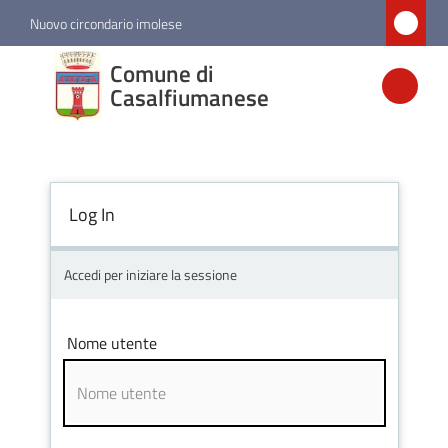
Vai al contenuto
Vai alla navigazione
Vai al footer
Nuovo circondario imolese
Comune di
Comune di
Casalfiumanese
Casalfiumanese
Amministrazione
Log In
Novità
Accedi per iniziare la sessione
Servizi
Nome utente
Vivere
Casalfiumanese