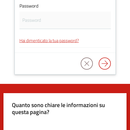
Password
5x1000
Servizi
Hai dimenticato la tua password?
on-
line
Tutti
gli
argomenti
Quanto sono chiare le informazioni su
questa pagina?
Valuta da 1 a 5 stelle