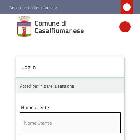
Vai al contenuto
Vai alla navigazione
Vai al footer
Nuovo circondario imolese
Comune di
Comune di
Casalfiumanese
Casalfiumanese
Amministrazione
Log In
Novità
Accedi per iniziare la sessione
Servizi
Nome utente
Vivere
Casalfiumanese