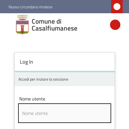
Vai al contenuto
Vai alla navigazione
Vai al footer
Nuovo circondario imolese
Comune di
Comune di
Casalfiumanese
Casalfiumanese
Amministrazione
Log In
Novità
Accedi per iniziare la sessione
Servizi
Nome utente
Vivere
Casalfiumanese