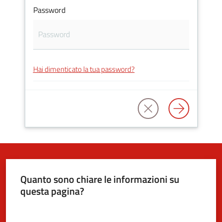
Password
5x1000
Servizi
Hai dimenticato la tua password?
on-
line
Tutti
gli
argomenti
Quanto sono chiare le informazioni su
questa pagina?
Valuta da 1 a 5 stelle