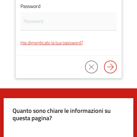
Password
5x1000
Servizi
Hai dimenticato la tua password?
on-
line
Tutti
gli
argomenti
Quanto sono chiare le informazioni su
questa pagina?
Valuta da 1 a 5 stelle