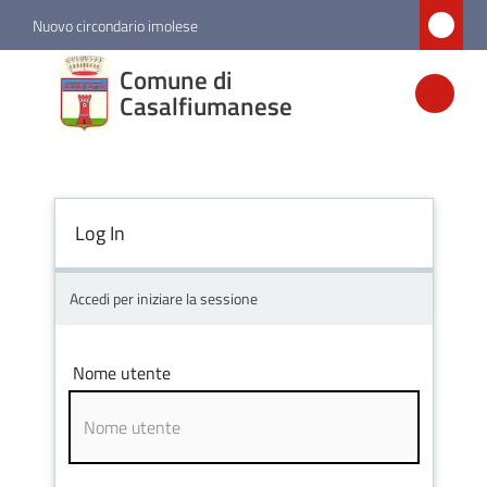
Vai al contenuto
Vai alla navigazione
Vai al footer
Nuovo circondario imolese
Comune di
Comune di
Casalfiumanese
Casalfiumanese
Amministrazione
Log In
Novità
Accedi per iniziare la sessione
Servizi
Nome utente
Vivere
Casalfiumanese