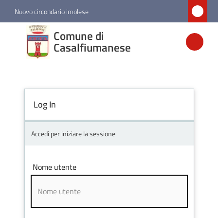
Vai al contenuto
Vai alla navigazione
Vai al footer
Nuovo circondario imolese
Comune di
Comune di
Casalfiumanese
Casalfiumanese
Amministrazione
Log In
Novità
Accedi per iniziare la sessione
Servizi
Nome utente
Vivere
Casalfiumanese