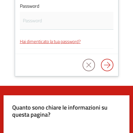
Password
5x1000
Servizi
Hai dimenticato la tua password?
on-
line
Tutti
gli
argomenti
Quanto sono chiare le informazioni su
questa pagina?
Valuta da 1 a 5 stelle