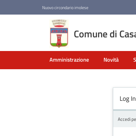
Vai al contenuto
Vai alla navigazione
Vai al footer
Nuovo circondario imolese
Comune di Cas
Amministrazione
Novità
S
Log In
Accedi pe