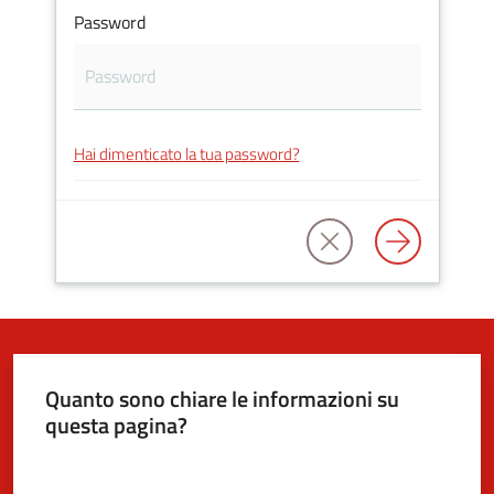
Password
5x1000
Servizi
Hai dimenticato la tua password?
on-
line
Tutti
gli
argomenti
Quanto sono chiare le informazioni su
questa pagina?
Valuta da 1 a 5 stelle