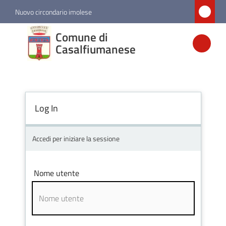
Vai al contenuto
Vai alla navigazione
Vai al footer
Nuovo circondario imolese
Comune di
Comune di
Casalfiumanese
Casalfiumanese
Amministrazione
Log In
Novità
Accedi per iniziare la sessione
Servizi
Nome utente
Vivere
Casalfiumanese