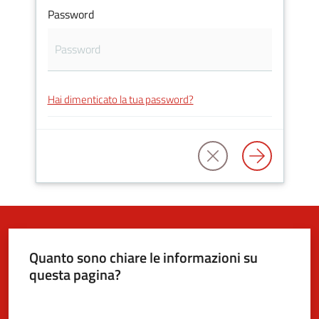
Password
5x1000
Servizi
Hai dimenticato la tua password?
on-
line
Tutti
gli
argomenti
Quanto sono chiare le informazioni su
questa pagina?
Valuta da 1 a 5 stelle