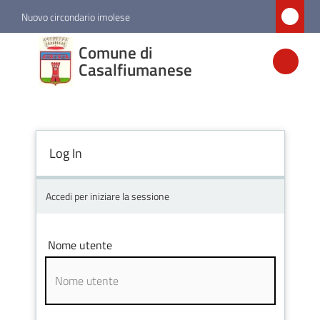
Vai al contenuto
Vai alla navigazione
Vai al footer
Nuovo circondario imolese
Comune di
Comune di
Casalfiumanese
Casalfiumanese
Amministrazione
Log In
Novità
Accedi per iniziare la sessione
Servizi
Nome utente
Vivere
Casalfiumanese