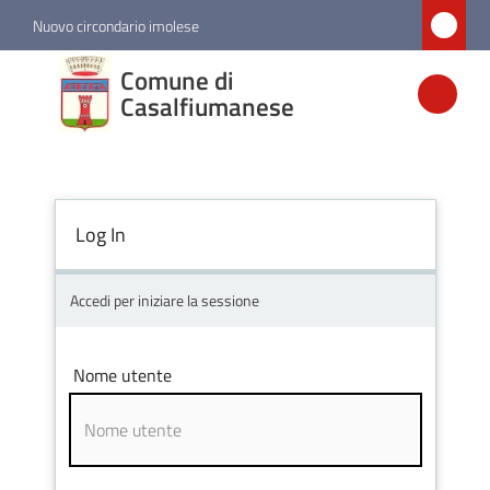
Vai al contenuto
Vai alla navigazione
Vai al footer
Nuovo circondario imolese
Comune di
Comune di
Casalfiumanese
Casalfiumanese
Amministrazione
Log In
Novità
Accedi per iniziare la sessione
Servizi
Nome utente
Vivere
Casalfiumanese