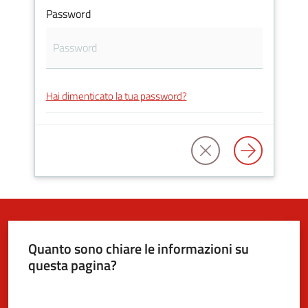
Password
5x1000
Servizi
Hai dimenticato la tua password?
on-
line
Tutti
gli
argomenti
Quanto sono chiare le informazioni su
questa pagina?
Valuta da 1 a 5 stelle